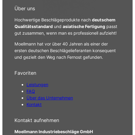
erleichtern uns die Arbeit
100% bezahlt hat.
Umfeld ein effizientes
Kundenreferenzen von
virtuellen Eindruck.
entwickeln lieber und
ungemein, wenn Sie uns
Über uns
Nacharbeitungs-
namhaften
patentieren selbst.
Ihren Wunschpreis
Netzwerk. Ihnen wird in
Industriekunden zur
Hochwertige Beschlägeprodukte nach
deutschem
mitteilen, den Sie zu
aller Regel kurzfristig
Verfügung. Uns ist
Qualitätsstandard
und
asiatische Fertigung
passt
erzielen wünschen. Wenn
gut zusammen, wenn man es professionell aufzieht!
und unaufwendig
wichtig, dass Sie in
es abbildbar ist, machen
geholfen.
unsere Arbeit Vertrauen
Moellmann hat vor über 40 Jahren als einer der
wir diesen möglich.
bekommen.
ersten deutschen Beschlägelieferanten konsequent
und gezielt den Weg nach Fernost gefunden.
Favoriten
Leistungen
FAQ
Über das Unternehmen
Kontakt
Kontakt aufnehmen
Moellmann Industriebeschläge GmbH